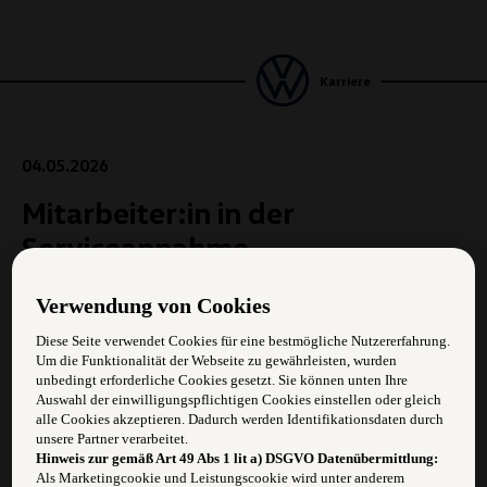
Karriere
04.05.2026
Mitarbeiter:in in der
Serviceannahme
Verwendung von Cookies
Zur Verstärkung unseres Teams suchen wir
eine/n Mitarbeiter/in in der Serviceannahme (m/w/d)
Diese Seite verwendet Cookies für eine bestmögliche Nutzererfahrung.
Um die Funktionalität der Webseite zu gewährleisten, wurden
unbedingt erforderliche Cookies gesetzt. Sie können unten Ihre
Vollzeit, ab sofort
Auswahl der einwilligungspflichtigen Cookies einstellen oder gleich
alle Cookies akzeptieren. Dadurch werden Identifikationsdaten durch
unsere Partner verarbeitet.
Hinweis zur gemäß Art 49 Abs 1 lit a) DSGVO Datenübermittlung:
Als Marketingcookie und Leistungscookie wird unter anderem