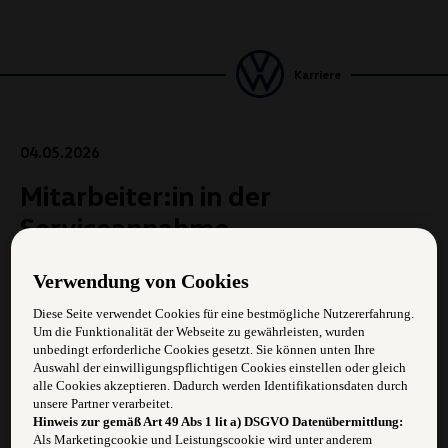
Karriere
04.05.2026
Mitarbeiter:in in der
Serviceannahme
Verwendung von Cookies
Zur Verstärkung unseres Teams suchen wir
eine/n Mitarbeiter/in in der Serviceannahme (m/w/d)
Diese Seite verwendet Cookies für eine bestmögliche Nutzererfahrung.
Um die Funktionalität der Webseite zu gewährleisten, wurden
unbedingt erforderliche Cookies gesetzt. Sie können unten Ihre
Vollzeit, ab sofort
Auswahl der einwilligungspflichtigen Cookies einstellen oder gleich
alle Cookies akzeptieren. Dadurch werden Identifikationsdaten durch
unsere Partner verarbeitet.
Hinweis zur gemäß Art 49 Abs 1 lit a) DSGVO Datenübermittlung:
Als Marketingcookie und Leistungscookie wird unter anderem