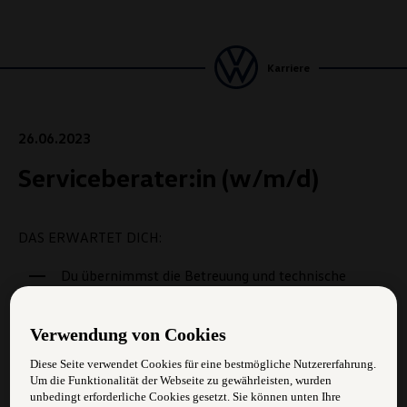
Karriere
26.06.2023
Serviceberater:in (w/m/d)
DAS ERWARTET DICH:
Du übernimmst die Betreuung und technische
Beratung unserer Kund:innen
Du erstellst Kostenvoranschläge
Verwendung von Cookies
Diese Seite verwendet Cookies für eine bestmögliche Nutzererfahrung.
Du kümmerst dich um die Fahrzeugannahme zur
Um die Funktionalität der Webseite zu gewährleisten, wurden
Reparatur
unbedingt erforderliche Cookies gesetzt. Sie können unten Ihre