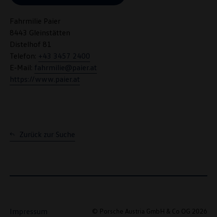
Hinweis zu Cookies für Marketingzwecke:
Cookies werden
verwendet um personalisierte Werbung auszuspielen. Sofern Sie über
Fahrmilie Paier
einen von uns personalisierten Link auf unsere Website gelangen,
können Ihre erzeugten Daten, sofern Sie dem explizit zugestimmt
8443 Gleinstätten
(„Cookies mit Marketingzwecke“) haben, von Ihrem zugeordneten
Distelhof 81
Händler bzw. im Falle eines Porsche Betriebs, Porsche Inter Auto
Telefon:
+43 3457 2400
GmbH & Co KG, eingesehen werden.
VW Cookie-Richtlinien
E-Mail:
fahrmilie@paier.at
https://www.paier.at
Zurück zur Suche
Impressum
© Porsche Austria GmbH & Co OG 2026