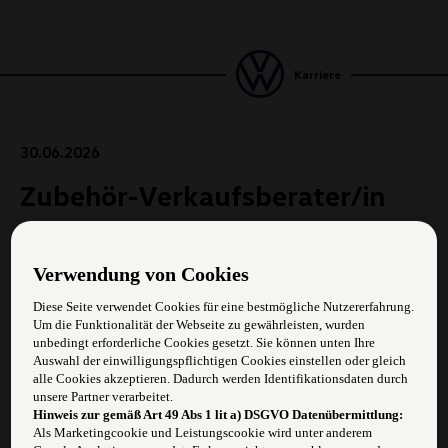
Karriere
30.06.2026
Zubehör-Verkaufsberater/in
Aufgabengebiet:
Verwendung von Cookies
Begeisterung für das Zubehörgeschäft
Diese Seite verwendet Cookies für eine bestmögliche Nutzererfahrung.
Um die Funktionalität der Webseite zu gewährleisten, wurden
Erfahrung im Verkauf
unbedingt erforderliche Cookies gesetzt. Sie können unten Ihre
Auswahl der einwilligungspflichtigen Cookies einstellen oder gleich
Anforderungen:
alle Cookies akzeptieren. Dadurch werden Identifikationsdaten durch
unsere Partner verarbeitet.
Hinweis zur gemäß Art 49 Abs 1 lit a) DSGVO Datenübermittlung:
Bereitschaft, in einem dynamischen Team zu
Als Marketingcookie und Leistungscookie wird unter anderem
arbeiten