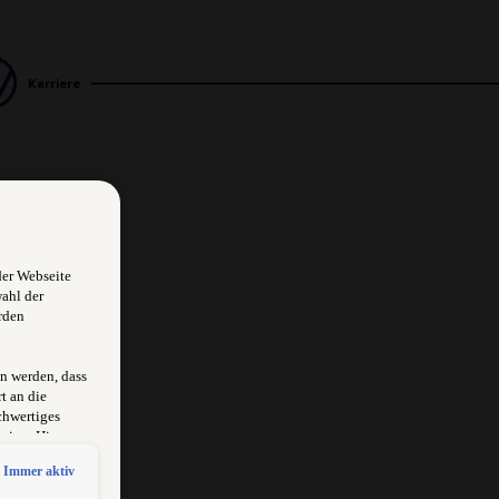
Karriere
der Webseite
wahl der
rden
n werden, dass
t an die
chwertiges
sion. Hieraus
rksam
Immer aktiv
schlossen
 erlangen