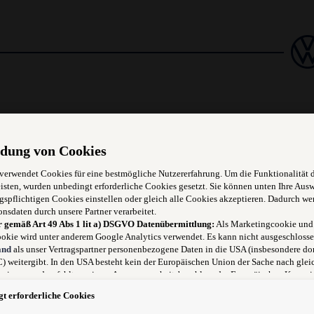
dung von Cookies
 verwendet Cookies für eine bestmögliche Nutzererfahrung. Um die Funktionalität 
isten, wurden unbedingt erforderliche Cookies gesetzt. Sie können unten Ihre Aus
gspflichtigen Cookies einstellen oder gleich alle Cookies akzeptieren. Dadurch we
onsdaten durch unsere Partner verarbeitet.
r gemäß Art 49 Abs 1 lit a) DSGVO Datenübermittlung:
Als Marketingcookie und
okie wird unter anderem Google Analytics verwendet. Es kann nicht ausgeschlosse
heit
and
als unser Vertragspartner personenbezogene Daten in die USA (insbesondere dor
 weitergibt. In den USA besteht kein der Europäischen Union der Sache nach glei
niveau und es fehlt an einem Angemessenheitsbeschluss der Europäischen Kommis
ugen
 für Sie Risiken ergeben, weil Sie Ihre Rechte als Betroffener in den USA nicht wi
t erforderliche Cookies
 können, in den USA keine Datenschutzgrundsätze bestehen, und weil nicht ausge
, dass aufgrund aktueller Gesetze US-Sicherheitsbehörden einen Zugriff auf Daten