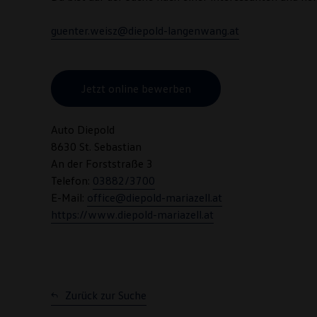
guenter.weisz@diepold-langenwang.at
Jetzt online bewerben
Auto Diepold
8630 St. Sebastian
An der Forststraße 3
Telefon:
03882/3700
E-Mail:
office@diepold-mariazell.at
https://www.diepold-mariazell.at
Zurück zur Suche