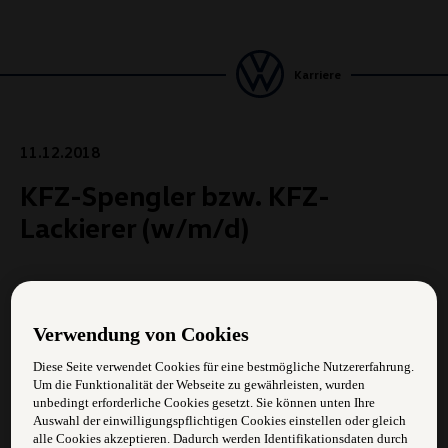
Karriere
11.12.2018
KFZ-Spengler bzw. KFZ-
Lackierer (w/m/d)
Aufgabengebiete:
Verwendung von Cookies
Lackieren und Gestalten von Fahrzeugoberflächen
Diese Seite verwendet Cookies für eine bestmögliche Nutzererfahrung.
Instandhaltungsarbeiten
Um die Funktionalität der Webseite zu gewährleisten, wurden
unbedingt erforderliche Cookies gesetzt. Sie können unten Ihre
Dokumentation von Schäden
Auswahl der einwilligungspflichtigen Cookies einstellen oder gleich
alle Cookies akzeptieren. Dadurch werden Identifikationsdaten durch