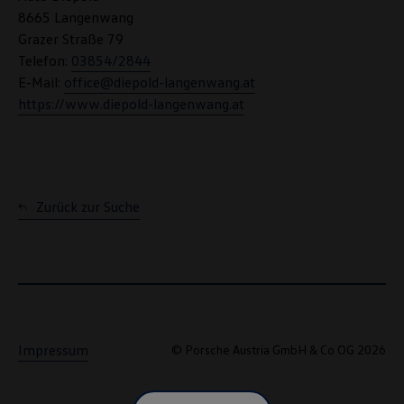
8665 Langenwang
Grazer Straße 79
Telefon:
03854/2844
E-Mail:
office@diepold-langenwang.at
https://www.diepold-langenwang.at
Zurück zur Suche
Impressum
© Porsche Austria GmbH & Co OG 2026