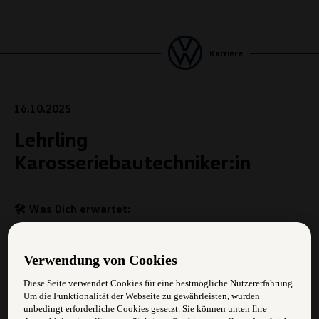
Karriere
16.10.2025
Lehrling
Karosseriebautechniker:in
🛠️ Was Dich erwartet:
Du lernst, Autos nach einem Unfall wieder wie neu
aussehen zu lassen
Verwendung von Cookies
Mit Werkzeugen und Maschinen arbeitest du direkt
Diese Seite verwendet Cookies für eine bestmögliche Nutzererfahrung.
Um die Funktionalität der Webseite zu gewährleisten, wurden
am Blech (schneiden, schweißen, formen)
unbedingt erforderliche Cookies gesetzt. Sie können unten Ihre